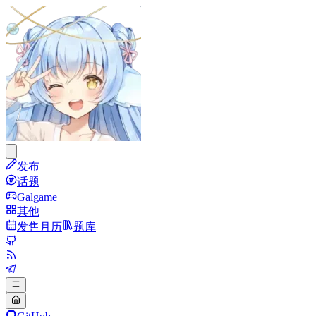
发布
话题
Galgame
其他
发售月历
题库