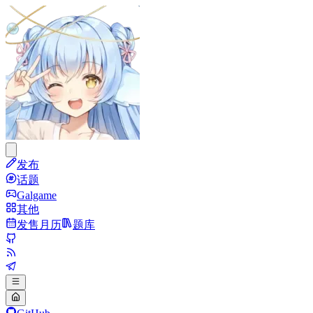
发布
话题
Galgame
其他
发售月历
题库