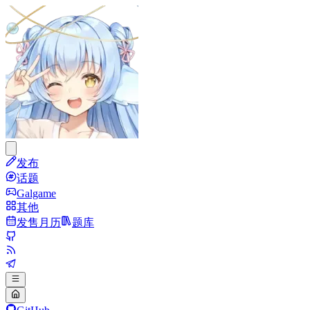
发布
话题
Galgame
其他
发售月历
题库