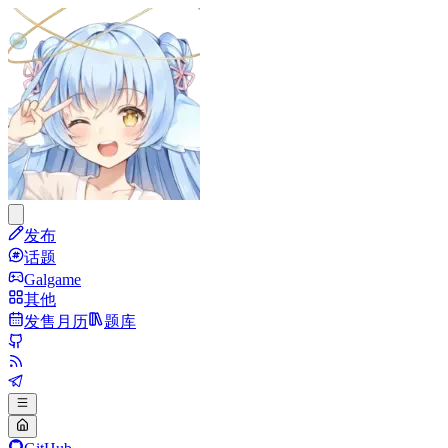
发布
话题
Galgame
其他
发售月历
题库