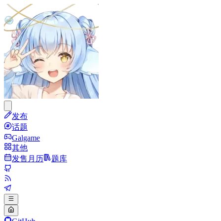
发布
话题
Galgame
其他
发售月历
题库