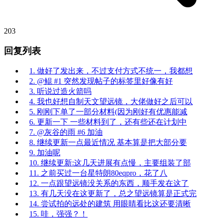
203
回复列表
1. 做好了发出来，不过支付方式不统一，我都想
2. @鲲 #1 突然发现帖子的标签里好像有好
3. 听说过造火箭吗
4. 我也好想自制天文望远镜，大佬做好之后可以
5. 刚刚下单了一部分材料(因为刚好有优惠能减
6. 更新一下 一些材料到了，还有些还在计划中
7. @灰谷的雨 #6 加油
8. 继续更新一点最近情况 基本算是把大部分要
9. 加油呢
10. 继续更新:这几天进展有点慢，主要组装了部
11. 之前买过一台星特朗80eqpro，花了八
12. 一点跟望远镜没关系的东西，顺手发在这了
13. 有几天没在这更新了，总之望远镜算是正式完
14. 尝试拍的远处的建筑 用眼睛看比这还要清晰
15. 哇，强强？！