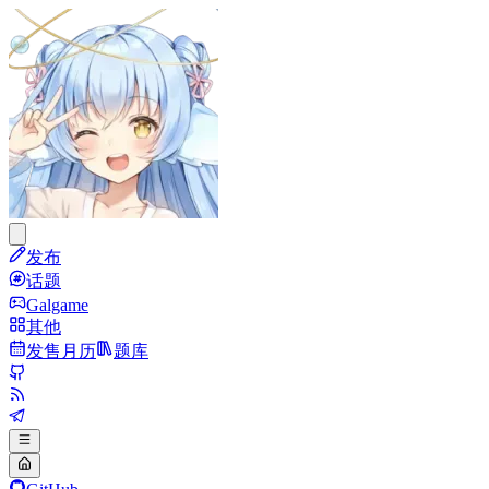
发布
话题
Galgame
其他
发售月历
题库