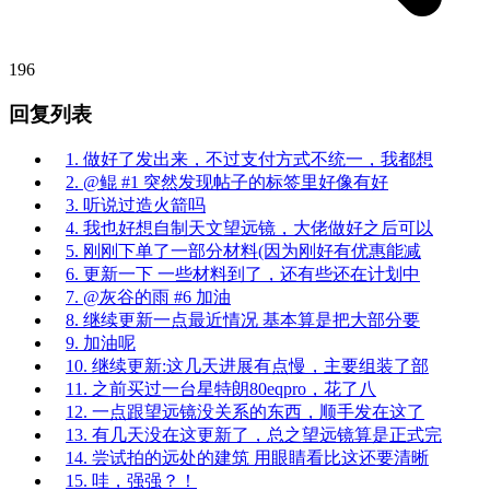
196
回复列表
1. 做好了发出来，不过支付方式不统一，我都想
2. @鲲 #1 突然发现帖子的标签里好像有好
3. 听说过造火箭吗
4. 我也好想自制天文望远镜，大佬做好之后可以
5. 刚刚下单了一部分材料(因为刚好有优惠能减
6. 更新一下 一些材料到了，还有些还在计划中
7. @灰谷的雨 #6 加油
8. 继续更新一点最近情况 基本算是把大部分要
9. 加油呢
10. 继续更新:这几天进展有点慢，主要组装了部
11. 之前买过一台星特朗80eqpro，花了八
12. 一点跟望远镜没关系的东西，顺手发在这了
13. 有几天没在这更新了，总之望远镜算是正式完
14. 尝试拍的远处的建筑 用眼睛看比这还要清晰
15. 哇，强强？！