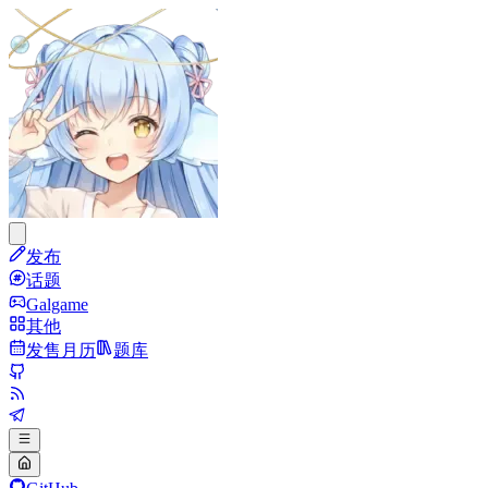
发布
话题
Galgame
其他
发售月历
题库