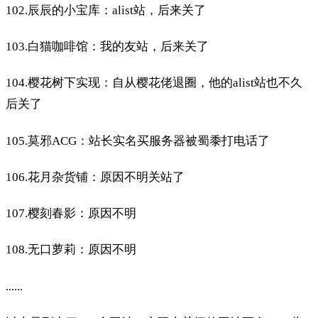
102.辰辰的小宝库：alist站，后来关了
103.白猫咖啡馆：我的友站，后来关了
104.樱花树下实现：自从樱花佬退圈，他的alist站也不久
后关了
105.莫邪ACG：站长实名买服务器被蜀黍打电话了
106.花月杂货铺：原因不明关站了
107.樱刻春影：原因不明
108.无口萝莉：原因不明
......