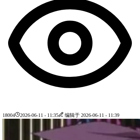
18004
2026-06-11 - 11:35
编辑于
2026-06-11 - 11:39