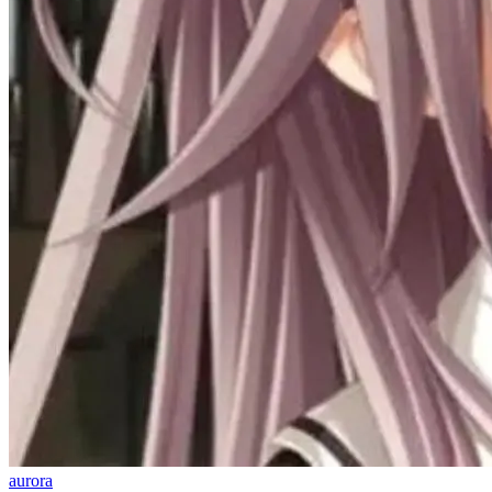
aurora