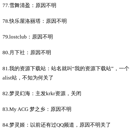
77.雪舞清盈：原因不明
78.快乐屋洛丽塔：原因不明
79.lostclub：原因不明
80.月下社：原因不明
81.我的资源下载站：站名就叫“我的资源下载站”，一个
alist站，不知为何关了
82.梦灵幻海：主发krkr资源，关闭
83.My ACG 梦之乡：原因不明
84.梦灵姬：以前还有过QQ频道，原因不明关了