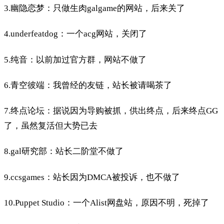
3.幽隐恋梦：只做生肉galgame的网站，后来关了
4.underfeatdog：一个acg网站，关闭了
5.纯音：以前加过官方群，网站不做了
6.青空彼端：我曾经的友链，站长被请喝茶了
7.终点论坛：据说因为导购被抓，供出终点，后来终点GG
了，虽然复活但大势已去
8.gal研究部：站长二阶堂不做了
9.ccsgames：站长因为DMCA被投诉，也不做了
10.Puppet Studio：一个Alist网盘站，原因不明，死掉了