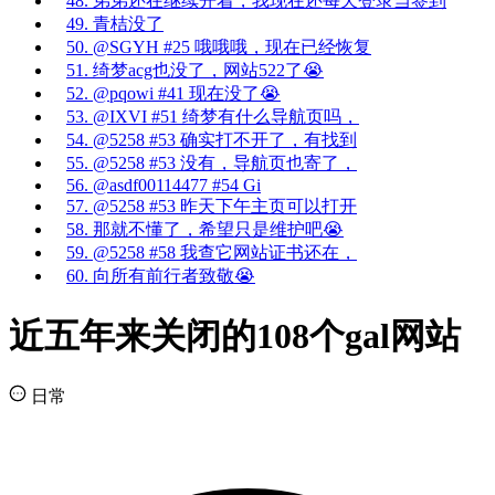
48. 弟弟还在继续开着，我现在还每天登录当签到
49. 青桔没了
50. @SGYH #25 哦哦哦，现在已经恢复
51. 绮梦acg也没了，网站522了😭
52. @pqowi #41 现在没了😭
53. @IXVI #51 绮梦有什么导航页吗，
54. @5258 #53 确实打不开了，有找到
55. @5258 #53 没有，导航页也寄了，
56. @asdf00114477 #54 Gi
57. @5258 #53 昨天下午主页可以打开
58. 那就不懂了，希望只是维护吧😭
59. @5258 #58 我查它网站证书还在，
60. 向所有前行者致敬😭
近五年来关闭的108个gal网站
日常