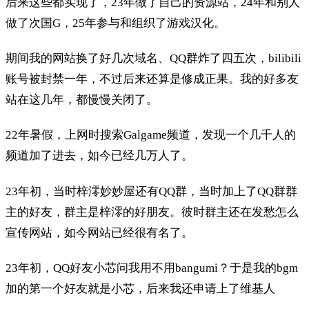
后来这些都实现了，23年做了自己的资源站，24年和别人
做了次国G，25年参与和组织了游戏汉化。
期间我的网站换了好几次域名、QQ群炸了四五次，bilibili
账号被封禁一年，不过后来还算是修成正果。我的好多友
站在这几年，都慢慢关闭了。
22年暑假，上网时搜索Galgame频道，发现一个几千人的
频道加了进去，如今已经几万人了。
23年初，当时梓澪妙妙屋还有QQ群，当时加上了QQ群群
主的好友，群主是梓澪的好朋友。彼时群主还在发愁怎么
宣传网站，如今网站已经很有名了。
23年初，QQ好友小芯问我用不用bangumi？于是我的bgm
加的第一个好友就是小芯，后来我还申请上了维基人