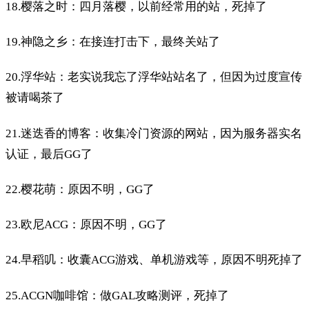
18.樱落之时：四月落樱，以前经常用的站，死掉了
19.神隐之乡：在接连打击下，最终关站了
20.浮华站：老实说我忘了浮华站站名了，但因为过度宣传
被请喝茶了
21.迷迭香的博客：收集冷门资源的网站，因为服务器实名
认证，最后GG了
22.樱花萌：原因不明，GG了
23.欧尼ACG：原因不明，GG了
24.早稻叽：收囊ACG游戏、单机游戏等，原因不明死掉了
25.ACGN咖啡馆：做GAL攻略测评，死掉了