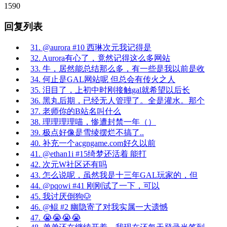
1590
回复列表
31. @aurora #10 西琳次元我记得是
32. Aurora有心了，竟然记得这么多网站
33. 牛，居然能总结那么多，有一些是我以前是收
34. 何止是GAL网站呢 但总会有传火之人
35. 泪目了，上初中时刚接触gal就希望以后长
36. 黑丸后期，已经无人管理了。全是灌水。那个
37. 老师你的B站名叫什么
38. 理理理理喵，惨遭封禁一年（）
39. 极点好像是雪绫摆烂不搞了..
40. 补充一个acgngame.com好久以前
41. @ethan1i #15绮梦还活着 能打
42. 次元W社区还有吗
43. 怎么说呢，虽然我是十三年GAL玩家的，但
44. @pqowi #41 刚刚试了一下，可以
45. 我讨厌倒狗🐶
46. @鲲 #2 幽隐寄了对我实属一大遗憾
47. 😭😭😭😭