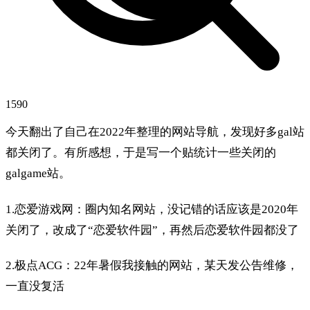
1590
今天翻出了自己在2022年整理的网站导航，发现好多gal站
都关闭了。有所感想，于是写一个贴统计一些关闭的
galgame站。
1.恋爱游戏网：圈内知名网站，没记错的话应该是2020年
关闭了，改成了“恋爱软件园”，再然后恋爱软件园都没了
2.极点ACG：22年暑假我接触的网站，某天发公告维修，
一直没复活