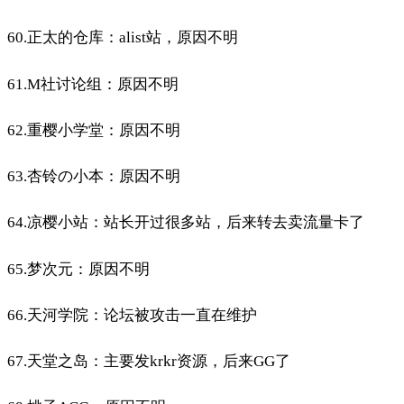
60.正太的仓库：alist站，原因不明
61.M社讨论组：原因不明
62.重樱小学堂：原因不明
63.杏铃の小本：原因不明
64.凉樱小站：站长开过很多站，后来转去卖流量卡了
65.梦次元：原因不明
66.天河学院：论坛被攻击一直在维护
67.天堂之岛：主要发krkr资源，后来GG了