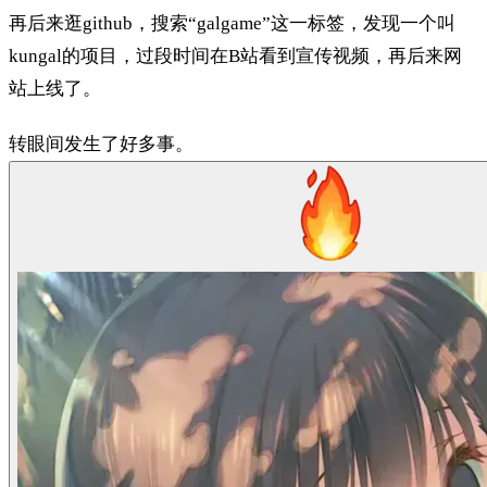
再后来逛github，搜索“galgame”这一标签，发现一个叫
kungal的项目，过段时间在B站看到宣传视频，再后来网
站上线了。
转眼间发生了好多事。