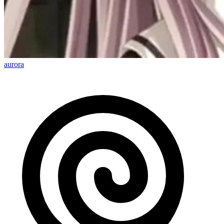
aurora