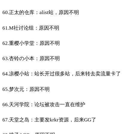
60.正太的仓库：alist站，原因不明
61.M社讨论组：原因不明
62.重樱小学堂：原因不明
63.杏铃の小本：原因不明
64.凉樱小站：站长开过很多站，后来转去卖流量卡了
65.梦次元：原因不明
66.天河学院：论坛被攻击一直在维护
67.天堂之岛：主要发krkr资源，后来GG了