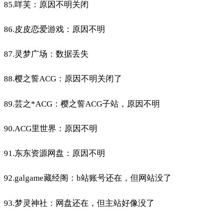
85.咩芙：原因不明关闭
86.皮皮恋爱游戏：原因不明
87.灵梦广场：数据丢失
88.樱之誓ACG：原因不明关闭了
89.芸之*ACG：樱之誓ACG子站，原因不明
90.ACG里世界：原因不明
91.东东资源网盘：原因不明
92.galgame藏经阁：b站账号还在，但网站没了
93.梦灵神社：网盘还在，但主站好像没了