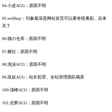
94.小皮ACG：原因不明
95.wobbay：印象最深是网站首页可以看奇怪番剧，后来
关了
96.猫の仓库：原因不明
97.糖社：原因不明
98.泡沫ACG：原因不明
99.巫妖ACG：站长犯罪、全站管理团队喝茶
100.顶峰ACG：原因不明
101.光辉ACG：原因不明