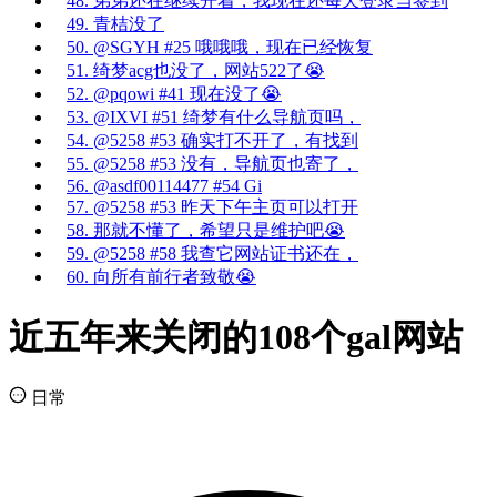
48. 弟弟还在继续开着，我现在还每天登录当签到
49. 青桔没了
50. @SGYH #25 哦哦哦，现在已经恢复
51. 绮梦acg也没了，网站522了😭
52. @pqowi #41 现在没了😭
53. @IXVI #51 绮梦有什么导航页吗，
54. @5258 #53 确实打不开了，有找到
55. @5258 #53 没有，导航页也寄了，
56. @asdf00114477 #54 Gi
57. @5258 #53 昨天下午主页可以打开
58. 那就不懂了，希望只是维护吧😭
59. @5258 #58 我查它网站证书还在，
60. 向所有前行者致敬😭
近五年来关闭的108个gal网站
日常