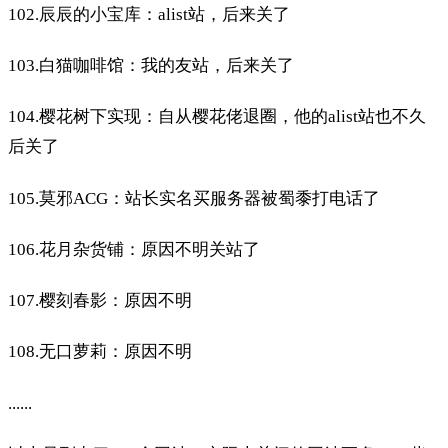
102.辰辰的小宝库：alist站，后来关了
103.白猫咖啡馆：我的友站，后来关了
104.樱花树下实现：自从樱花佬退圈，他的alist站也不久
后关了
105.莫邪ACG：站长实名买服务器被蜀黍打电话了
106.花月杂货铺：原因不明关站了
107.樱刻春影：原因不明
108.无口萝莉：原因不明
......