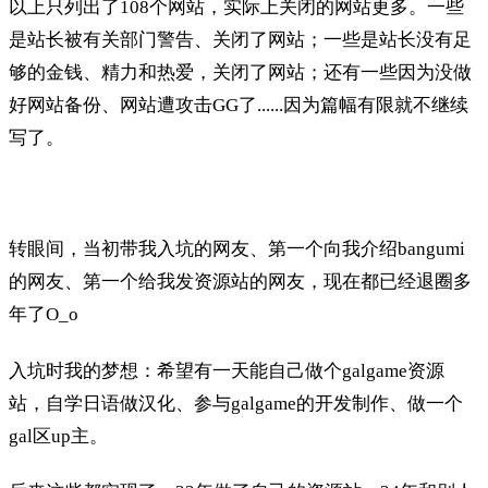
以上只列出了108个网站，实际上关闭的网站更多。一些
是站长被有关部门警告、关闭了网站；一些是站长没有足
够的金钱、精力和热爱，关闭了网站；还有一些因为没做
好网站备份、网站遭攻击GG了......因为篇幅有限就不继续
写了。
转眼间，当初带我入坑的网友、第一个向我介绍bangumi
的网友、第一个给我发资源站的网友，现在都已经退圈多
年了O_o
入坑时我的梦想：希望有一天能自己做个galgame资源
站，自学日语做汉化、参与galgame的开发制作、做一个
gal区up主。