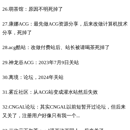
26.萌茶馆：原因不明死掉了
27.康娜ACG：最先做ACG资源分享，后来改做计算机技术
分享，死掉了
28.acg酷站：改做付费站后、站长被请喝茶死掉了
29.神龙谷ACG：2023年7月9日关站
30.离境：论坛，2024年关站
31.雾丘社区：从ACG站变成灌水站然后失效
32.CNGAL论坛：其实CNGAL以前短暂开过论坛，但后来
又关了，注册用户好像只有我一个...