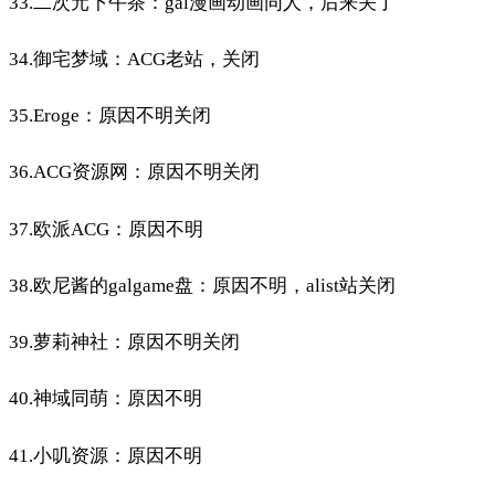
33.二次元下午茶：gal漫画动画同人，后来关了
34.御宅梦域：ACG老站，关闭
35.Eroge：原因不明关闭
36.ACG资源网：原因不明关闭
37.欧派ACG：原因不明
38.欧尼酱的galgame盘：原因不明，alist站关闭
39.萝莉神社：原因不明关闭
40.神域同萌：原因不明
41.小叽资源：原因不明